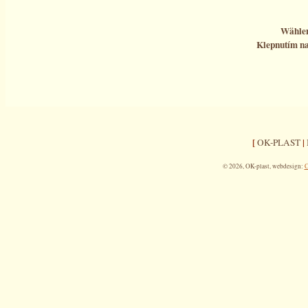
Wählen
Klepnutím na
[
|
OK-PLAST
© 2026, OK-plast, webdesign:
C