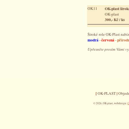
OK11
OK-plast širok
OK-plast
300,- Kč / ks
Široké role OK-Plast nabí
modrá
červená
přírod
-
-
Upřesněte prosím Vámi v
[
|
OK-PLAST
Objed
© 2026, OK-plast, webdesign:
C