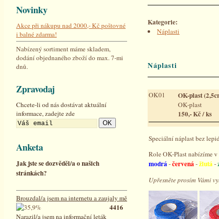
Novinky
Kategorie:
Akce při nákupu nad 2000,- Kč poštovné
Náplasti
i balné zdarma!
Nabízený sortiment máme skladem,
dodání objednaného zboží do max. 7-mi
Náplasti
dnů.
Zpravodaj
OK01
OK-plast (2,5c
OK-plast
Chcete-li od nás dostávat aktuální
150,- Kč / ks
informace, zadejte zde
OK
Speciální náplast bez lepid
Anketa
Role OK-Plast nabízíme v 
Jak jste se dozvěděl/a o našich
modrá
červená
žlutá
-
-
-
stránkách?
Upřesněte prosím Vámi vy
Brouzdal/a jsem na internetu a zaujaly mě
4416
Narazil/a jsem na informační leták