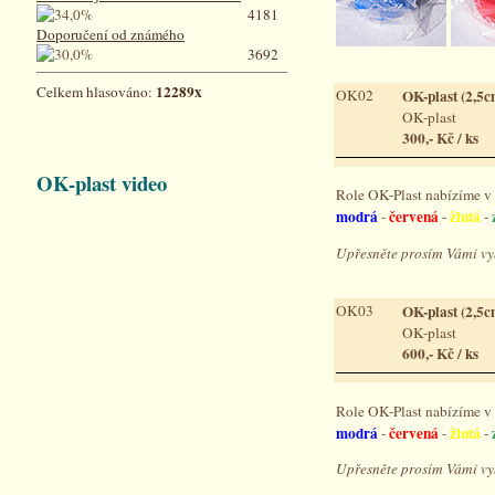
4181
Doporučení od známého
3692
12289x
Celkem hlasováno:
OK02
OK-plast (2,5c
OK-plast
300,- Kč / ks
OK-plast video
Role OK-Plast nabízíme v 
modrá
červená
žlutá
-
-
-
Upřesněte prosím Vámi v
OK03
OK-plast (2,5c
OK-plast
600,- Kč / ks
Role OK-Plast nabízíme v 
modrá
červená
žlutá
-
-
-
Upřesněte prosím Vámi v